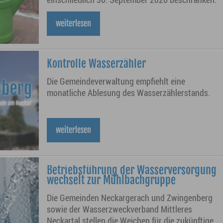
weiterlesen
Kontrolle Wasserzähler
Die Gemeindeverwaltung empfiehlt eine
monatliche Ablesung des Wasserzählerstands.
weiterlesen
Betriebsführung der Wasserversorgung
wechselt zur Mühlbachgruppe
Die Gemeinden Neckargerach und Zwingenberg
sowie der Wasserzweckverband Mittleres
Neckartal stellen die Weichen für die zukünftige