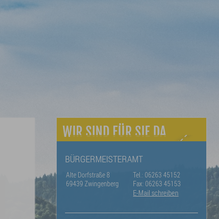
WIR SIND FÜR SIE DA
BÜRGERMEISTERAMT
Alte Dorfstraße 8
Tel.: 06263 45152
69439 Zwingenberg
Fax: 06263 45153
E-Mail schreiben