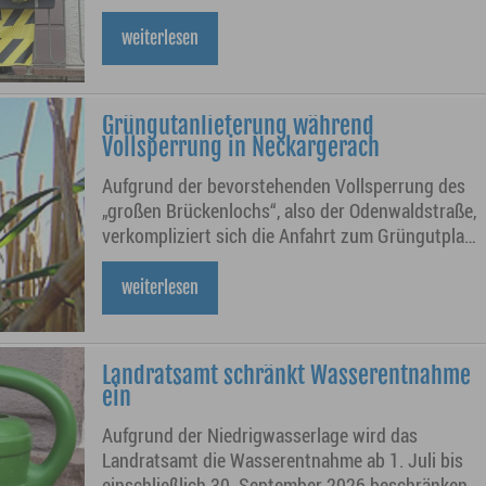
weiterlesen
Grüngutanlieferung während
Vollsperrung in Neckargerach
Aufgrund der bevorstehenden Vollsperrung des
„großen Brückenlochs“, also der Odenwaldstraße,
verkompliziert sich die Anfahrt zum Grüngutplatz
in Lauerskreuz.
weiterlesen
Landratsamt schränkt Wasserentnahme
ein
Aufgrund der Niedrigwasserlage wird das
Landratsamt die Wasserentnahme ab 1. Juli bis
einschließlich 30. September 2026 beschränken.