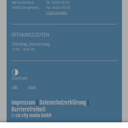
Alte Dorfstraße 8
Tel.: 06263 45152
69439 Zwingenberg
Fax: 06263 45153
E-Mail schreiben
ÖFFNUNGSZEITEN
Dienstag, Donnerstag
14:00 - 16:00 Uhr
Kontrast
Hilfe
Inhalt
Impressum
|
Datenschutzerklärung
|
Barrierefreiheit
©
cm city media GmbH