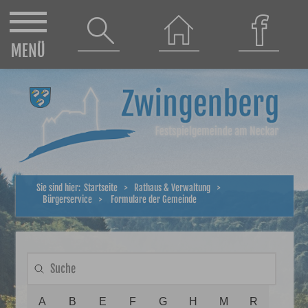
Sie sind hier:
Startseite
>
Rathaus & Verwaltung
>
Bürgerservice
>
Formulare der Gemeinde
A
B
E
F
G
H
M
R